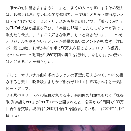
「誰かの心に響きますように。」と、多くの人々を虜にするその魅力
は、15歳とは思えない圧倒的な歌唱力、一度聴くと耳から離れないメ
ロディだけでなく、ミステリアスさも魅力のひとつ。「歌ってみた」
のTikTok投稿が話題を呼び、「本当に15歳？こんなにギターが弾けて
歌えたら最強」、「すごく好きな歌声、もっと聴きたい」、「いつか
オリジナルを聴きたい」といった熱量の高いコメントが相次ぎ、注目
が一気に加速。わずか約1年半で50万人を超えるフォロワーを獲得。
その中の一つの動画が1,860万回の再生を記録し、今もなおその勢い
はとどまることを知らない。
そして、オリジナル曲を求めるファンの要望に応えるべく、tuki.の書
き下ろし楽曲「晩餐歌」よりサビ部分がTikTokに投稿されると一気に
ヒートアップ。
フル尺のリリースへの注目が集まる中、突如何の前触れもなく「晩餐
歌 弾き語りver.」がYouTubeへ公開されると、公開から9日間で100万
回再生を突破。現在は1,260万回再生を記録している。（2024年1月24
日時点）