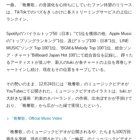
ー曲。「晩餐歌」の音源化を心待ちにしていたファン待望のリリース
は、TikTokでのバズをきっかけに各ストリーミングサービスの上位に
ランクイン。
Spotifyの“バイラルトップ50（日本）”で1位を獲得の他、Apple Music
の“トップソングランキング”1位、及び“トップ100：日本”1位、LINE
MUSIC“ソング Top 100”1位、“BGM＆Melody Top 100”1位、総合ソン
グ・チャート“Billboard Japan Hot 100”にて総合首位を記録し、錚々た
るアーティストが並ぶ中、新人のtuki.が各チャートの上位を席巻しチ
ャートインし続け、現在もその位置をキープしている。
その勢いのまま、12月24日には「晩餐歌」のミュージックビデオが
YouTubeにて公開された。ミュージックビデオのイラストは、tuki.が
大好きな漫画「約束のネバーランド」の作画、出水ぽすかが手掛けて
おり、「晩餐歌」から広がった縁で実現したという。
「晩餐歌」Official Music Video
「晩餐歌」のミュージックビデオが公開されるや、たちまち100万回
再生を突破。現在公開されている「一輪花」のミュージックビデオと