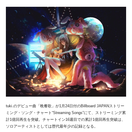
tuki.のデビュー曲「晩餐歌」が1月24日付のBillboard JAPANストリー
ミング・ソング・チャート“Streaming Songs”にて、ストリーミング累
計1億回再生を突破。チャートイン16週目での累計1億回再生突破は、
ソロアーティストとしては歴代最年少の記録となる。