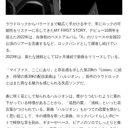
ラウドロックからバラードまで幅広く手がける中で、常にロックの可
能性をリスナーに示してきたMY FIRST STORY。デビュー10周年を
迎えた2022年は、自身初のベストアルバム『X』のリリースや全国22
公演のツアーを完遂するなど、ロックバンドとして躍進し続けてい
る。
2023年は、新たな挑戦として12ヶ月連続で新曲をリリースしている。
「マイファス、ここにあり」と存在感を示した第2弾の『Listen』に続
き、待望の第3弾の配信楽曲は『ハルジオン』。前作のラウドロック
とはまた異なる魅力を感じられる失恋ソングだ。
春に咲く花として知られるハルジオンは、蕾がうつむいたように垂れ
下がっている特徴があることから、「追想の愛」「清純」といった花
言葉がつけられている。新曲『ハルジオン』もかつての恋愛を懐かし
く思い起こして、今の感情を歌った楽曲。ロックバンドらしい8ビー
トで軽快な音を刻み、ギターやベース、ピアノのソロでしっとりと奏