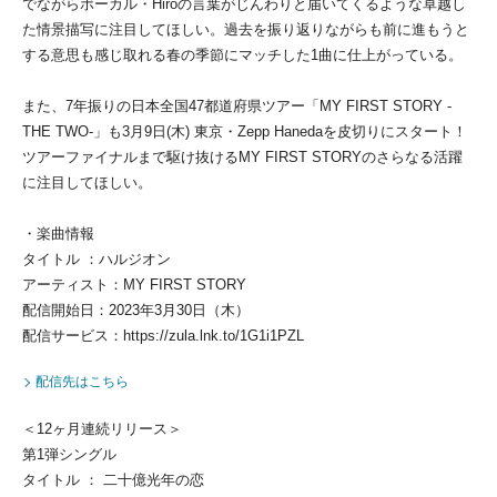
でながらボーカル・Hiroの言葉がじんわりと届いてくるような卓越し
た情景描写に注目してほしい。過去を振り返りながらも前に進もうと
する意思も感じ取れる春の季節にマッチした1曲に仕上がっている。
また、7年振りの日本全国47都道府県ツアー「MY FIRST STORY -
THE TWO-」も3⽉9⽇(木) 東京・Zepp Hanedaを皮切りにスタート！
ツアーファイナルまで駆け抜けるMY FIRST STORYのさらなる活躍
に注目してほしい。
・楽曲情報
タイトル ：ハルジオン
アーティスト：MY FIRST STORY
配信開始日：2023年3月30日（木）
配信サービス：https://zula.lnk.to/1G1i1PZL
配信先はこちら
＜12ヶ月連続リリース＞
第1弾シングル
タイトル ： 二十億光年の恋