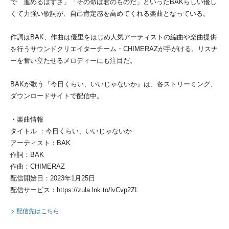
で 進めるはずさ」「その命は君のものだ」といったBAKらしい優し
くて力強い歌詞が、自己肯定感を高めてくれる楽曲となっている。
作詞はBAK、作曲は優里をはじめ人気アーティストの編曲や楽曲提供
を行うサウンドクリエイターチーム・CHIMERAZが手がける。リスナ
ーを奮い立たせるメロディーにも注目だ。
BAKが歌う『今日くらい、いいじゃないか』は、各ストリーミング、
ダウンロードサイトで配信中。
・楽曲情報
タイトル ：今日くらい、いいじゃないか
アーティスト：BAK
作詞：BAK
作曲：CHIMERAZ
配信開始日：2023年1月25日
配信サービス：https://zula.lnk.to/lvCvp2ZL
配信先はこちら