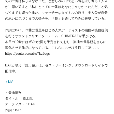
ての一番は私じゃなかった」と悲しみの中で思い出を振り返る主人公
が、思い返すと「私にとっての一番はあなたじゃなかったんだ」と気
づくまでを綴った曲だ。キャッチーなタイトルの通り、主人公が自分
の思いに気づくまでの様子を、「鏡」を通して巧みに表現している。
作詞はBAK、作曲は優里をはじめ人気アーティストの編曲や楽曲提供
を行うサウンドクリエイターチーム・CHIMERAZが手がける。
本日の19時にはMVの公開も予定されており、楽曲の世界観をさらに
深化させる作品になっている。こちらにもぜひ注目してほしい。
https://youtu.be/ua5wYkz9sgs
BAKが歌う『鏡よ鏡』は、各ストリーミング、ダウンロードサイトで
配信中。
MV
・楽曲情報
タイトル ：鏡よ鏡
アーティスト：BAK
作詞：BAK