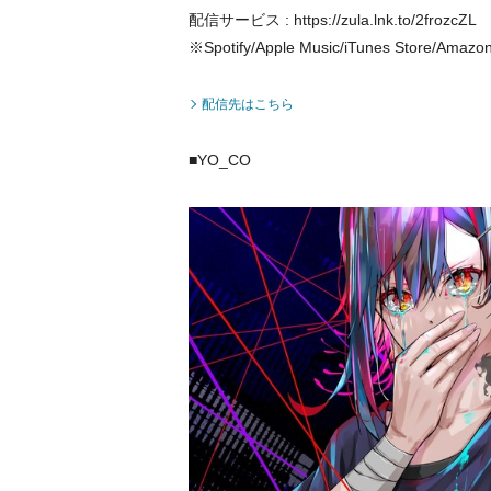
配信サービス : https://zula.lnk.to/2frozcZL
※Spotify/Apple Music/iTunes Store/A
配信先はこちら
■YO_CO