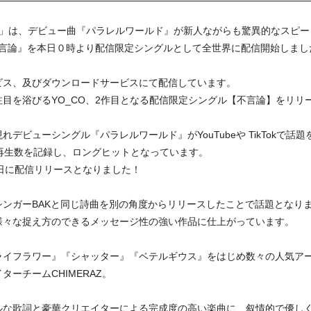
）」は、デビュー曲『パラレルワールド』が新人ながらも驚異的なスピ
不言論』を本日０時より配信限定シングルとして全世界に配信開始しまし
ビス、及びダウンロードサービスにて配信しています。
注目を浴びるYO_CO、2作目となる配信限定シングル【不言論】をリリ
ューシングル『パラレルワールド』がYouTubeや TikTokで話題を集
再生数を記録し、ロングヒットとなっています。
8日に配信リリースとなりました！
ンガーBAKと同じ詩曲を別の角度からリリースしたことで話題となりま
様々な捉え方のできるメッセージ性の強い作品に仕上がっています。
ライフラワー』『シャッター』『ベテルギウス』をはじめ数々の人気ア
ーチームCHIMERAZ。
な歌詞と豪華クリエイターによる完成度の高い楽曲に、叙情的で優しく