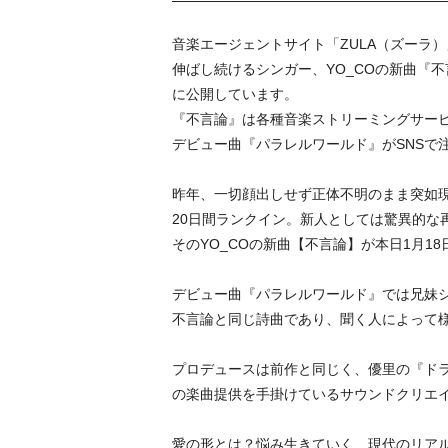
音楽エージェントサイト「ZULA（ズーラ
伸ばし続けるシンガー、YO_COの新曲『
に公開しています。
『不言論』は各種音楽ストリーミングサー
デビュー曲『パラレルワールド』がSNSで
昨年、一切顔出しせず正体不明のまま突如現れデビ
20日間ランクイン。新人としては驚異的な
そのYO_COの新曲【不言論】が本日1月1
デビュー曲『パラレルワールド』では兄妹シ
不言論と同じ詩曲であり、聞く人によって
プロデュースは前作と同じく、優里の『ド
の楽曲提供を手掛けているサウンドクリエイタ
愛の形とは？悩み生きていく、現代のリアル