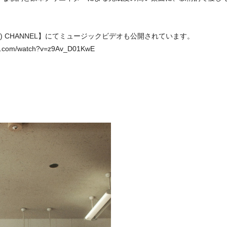
ズ) CHANNEL】にてミュージックビデオも公開されています。
com/watch?v=z9Av_D01KwE