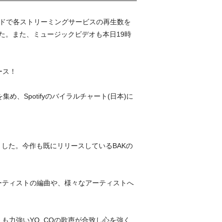
ードで各ストリーミングサービスの再生数を
た。また、ミュージックビデオも本日19時
ース！
め、Spotifyのバイラルチャート(日本)に
した。今作も既にリリースしているBAKの
ーティストの編曲や、様々なアーティストへ
も力強いYO_COの歌声が合致し心を強く