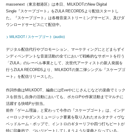
massenext（東京都港区）は本日、MILKDOTのNew Digital
Single『スケープゴート』をZULA RECORDSより配信スタートし
た。『スケープゴート』は各種音楽ストリーミングサービス、及びダ
ウンロードサービスにて配信中。
MILKDOT / スケープゴート (audio)
デジタル配信代行やプロモーション、マーケティングにとどまらずイ
ンディペンデントな音楽活動の全てにおいて戦略的なサポートを行う
「ZULA」のレーベル事業として、次世代アーティストの新人発掘を
行うZULA RECORDSより、MILKDOTの第二弾シングル『スケープゴ
ート』を配信リリースした。
作詞作曲はMILKDOT、編曲にはEveやにじさんじなどの楽曲でミック
スを担当し自身の活動においても、ボカロPや作家活動までマルチに
活躍する快晴Pが担当。
前作「ゲーム理論」と変わって今作の『スケープゴート』は、インデ
ィーロックやダンスミュージック要素を取り入れたオルタナティヴな
ベッドルーム・ポップで、イントロのギターリフや四つ打ちビートが
特に印象的で、ついリピートしてしまうような楽曲となっている。