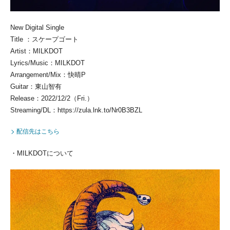
New Digital Single
Title ：スケープゴート
Artist：MILKDOT
Lyrics/Music：MILKDOT
Arrangement/Mix：快晴P
Guitar：東山智有
Release：2022/12/2（Fri.）
Streaming/DL：https://zula.lnk.to/Nr0B3BZL
配信先はこちら
・MILKDOTについて