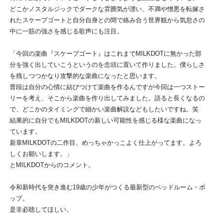
どこかノスタルジックでダークな雰囲気が漂い、不満や憎悪を転嫁さ
れたスケープゴートと自分自身との間で絡み合う世界観から気怠さの
中に一筋の強さを感じる歌声にも注目。
「今回の楽曲『スケープゴート』はこれまでMILKDOTに無かった部
分を強く出していこうというのを念頭に置いて作りました。僕らしさ
を残しつつかなり攻撃的な楽曲になったと思います。
普段は自分の心情に結びつけて楽曲を作るんですが今回は一つストー
リーを考え、そこから楽曲を作り出してみました。語ると長くなるの
で、どこかのタイミングで細かい楽曲解説などもしたいですね。笑
結果的に自分でもMILKDOTの新しい可能性を感じる様な楽曲になっ
ています。
新章MILKDOTの二作目、めっちゃかっこよく仕上がってます。よろ
しくお願いします。」
とMILKDOTからのコメント。
令和新時代を突き進む19歳の少年がつくる最新型のベッドルーム・ポ
ップ。
是非必聴してほしい。