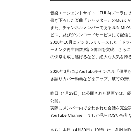
音楽エージェントサイト「ZULA(ズーラ)」が
書き下ろした楽曲『シャッター』のMusic 
また、チャンネルメンバーであるJUN MI
ビス、及びダウンロードサービスにて配信
2020年10月にデジタルリリースした「ド
ーミング再生回数累計2億回を突破、さらに
の快挙を成し遂げるなど、絶大な人気を誇る
2020年3月にはYouTubeチャンネル「優
き語りカバー動画などをアップ、破竹の勢い
昨日（4月29日）に公開された動画では、優
公開。
実際にメンバー内で交わされた会話を完全実現
YouTube Channel」でしか見られない
さらに本日（4月30日）19時には、JUN MI