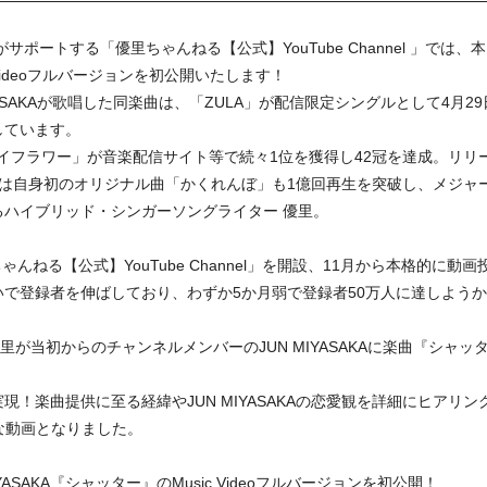
サポートする「優里ちゃんねる【公式】YouTube Channel 」では
Videoフルバージョンを初公開いたします！
YASAKAが歌唱した同楽曲は、「ZULA」が配信限定シングルとして4月
しています。
ライフラワー」が音楽配信サイト等で続々1位を獲得し42冠を達成。リリー
は自身初のオリジナル曲「かくれんぼ」も1億回再生を突破し、メジャー
ハイブリッド・シンガーソングライター 優里。
里ちゃんねる【公式】YouTube Channel」を開設、11月から本格的
で登録者を伸ばしており、わずか5か月弱で登録者50万人に達しよう
里が当初からのチャンネルメンバーのJUN MIYASAKAに楽曲『シャ
！楽曲提供に至る経緯やJUN MIYASAKAの恋愛観を詳細にヒアリ
特別な動画となりました。
YASAKA『シャッター』のMusic Videoフルバージョンを初公開！