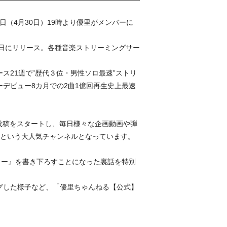
、本日（4月30日）19時より優里がメンバーに
29日にリリース。各種音楽ストリーミングサー
ス21週で”歴代３位・男性ソロ最速”ストリ
デビュー8カ月での2曲1億回再生史上最速
に動画投稿をスタートし、毎日様々な企画動画や弾
かという大人気チャンネルとなっています。
ッター』を書き下ろすことになった裏話を特別
ングした様子など、「優里ちゃんねる【公式】