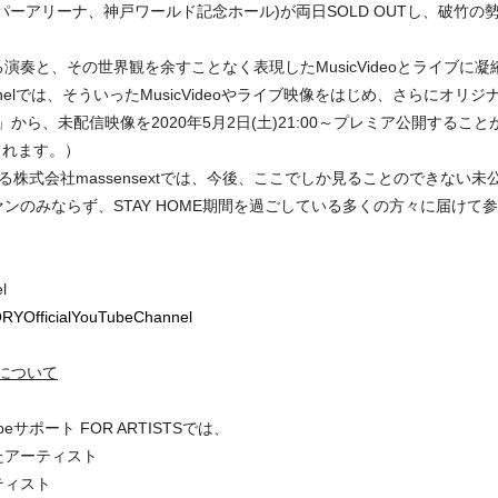
ーアリーナ、神戸ワールド記念ホール)が両日SOLD OUTし、破竹の
奏と、その世界観を余すことなく表現したMusicVideoとライブに
uTube Channnelでは、そういったMusicVideoやライブ映像をはじめ、
IAL」から、未配信映像を2020年5月2日(土)21:00～プレミア公開す
されます。）
式会社massensextでは、今後、ここでしか見ることのできない未公開動
ンのみならず、STAY HOME期間を過ごしている多くの方々に届けて
l
RYOfficialYouTubeChannel
TSについて
ubeサポート FOR ARTISTS
では、
たアーティスト
ティスト