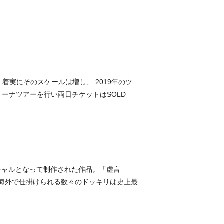
、
着実にそのスケールは増し、 2019年のツ
ーナツアーを⾏い両⽇チケットはSOLD
シャルとなって制作された作品。「虚言
」は海外で仕掛けられる数々のドッキリは史上最