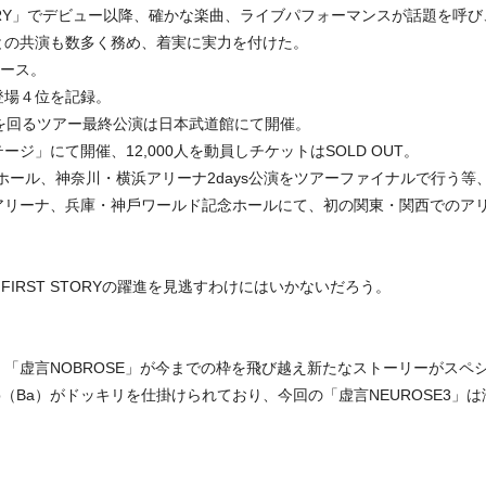
RST STORY」でデビュー以降、確かな楽曲、ライブパフォーマンスが話題を呼び
との共演も数多く務め、着実に実⼒を付けた。
リリース。
登場４位を記録。
を回るツアー最終公演は⽇本武道館にて開催。
」にて開催、12,000⼈を動員しチケットはSOLD OUT。
1ホール、神奈川・横浜アリーナ2days公演をツアーファイナルで⾏う等、
リーナ、兵庫・神⼾ワールド記念ホールにて、初の関東・関⻄でのアリ
IRST STORYの躍進を⾒逃すわけにはいかないだろう。
「虚言NOBROSE」が今までの枠を飛び越え新たなストーリーがスペ
ob（Ba）がドッキリを仕掛けられており、今回の「虚言NEUROSE3