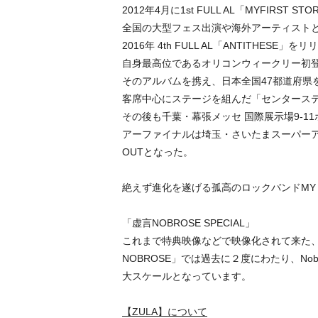
2012年4⽉に1st FULL AL「MYFI
全国の⼤型フェス出演や海外アーティスト
2016年 4th FULL AL「ANTITHESE」を
⾃⾝最⾼位であるオリコンウィークリー初
そのアルバムを携え、⽇本全国47都道府県
客席中⼼にステージを組んだ「センターステージ
その後も千葉・幕張メッセ 国際展⽰場9-1
アーファイナルは埼⽟・さいたまスーパーア
OUTとなった。
絶えず進化を遂げる孤⾼のロックバンドMY F
「虚言NOBROSE SPECIAL」
これまで特典映像などで映像化されて来た、
NOBROSE」では過去に２度にわたり、N
大スケールとなっています。
【ZULA】について