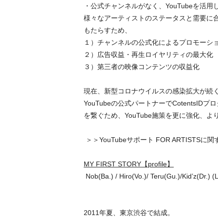
・公式チャンネルがなく、YouTubeを活
様々なアーティストのステータスと需要に合
もたらすため、
１）チャンネルの公式化によるプロモーシ
２）広告収益・再生ロイヤリティの最大化
３）第三者の映像コンテンツの収益化 
現在、新型コロナウイルスの感染拡大が続く中
YouTubeの公式パートナーでCotent
を繋ぐため、YouTube施策を更に強化、
＞＞
YouTubeサポート FOR ARTISTS
に関
MY FIRST STORY【profile】​
​Nob(Ba.) / Hiro(Vo.)/ Teru(Gu.)/Kid’z(Dr.)
2011年夏、東京渋⾕で結成。