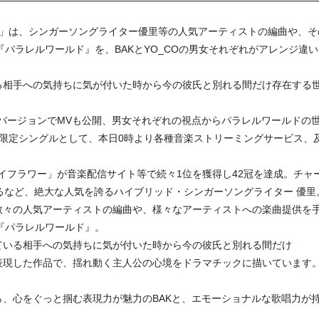
）」は、シンガーソングライター優里等の人気アーティストの編曲や、
曲『パラレルワールド』を、BAKとYO_COの男女それぞれがアレンジ
る相手への気持ちに気が付いた時から今の彼氏と別れる間だけ存在する
れぞれのバージョンでMVも公開、男女それぞれの視点からパラレルワールド
信限定シングルとして、本日0時より各種音楽ストリーミングサービス、
ライフラワー」が音楽配信サイト等で続々1位を獲得し42冠を達成。チャ
るなど、絶大な人気を誇るハイブリッド・シンガーソングライター 優里
数々の人気アーティストの編曲や、様々なアーティストへの楽曲提供を
曲『パラレルワールド』。
ている相手への気持ちに気が付いた時から今の彼氏と別れる間だけ
表現した作品で、揺れ動く主人公の心境をドラマチックに描いています
、心をぐっと掴む表現力が魅力のBAKと、エモーショナルな歌唱力が持