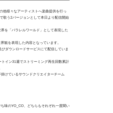
その他様々なアーティストへ楽曲提供を行っ
違いで歌う2バージョンとして本日より配信開始
世界を「パラレルワールド」として表現した
の世界観を表現した内容となっています。
及びダウンロードサービスにて配信していま
ートイン31週でストリーミング再生回数累計
。
手掛けているサウンドクリエイターチーム
。
ち味のYO_CO、どちらもそれぞれ一度聞い