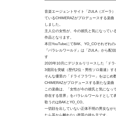
音楽エージェントサイト「ZULA（ズーラ
ているCHIMERAZがプロデュースする楽
しました。
主人公の女性が、今の彼氏と気になってい
作品となります。
本日YouTubeにてBAK、YO_COそ
『パラレルワールド』は「ZULA」から配
す
2020年10月にデジタルリリースした「ド
3億回を突破（歴代2位・男性ソロ最速）す
そんな優里の「ドライフラワー」をはじめ
CHIMERAZがプロデュースする新たな楽
この楽曲は、「女性が今の彼氏と気になっ
存在する世界」をパラレルワールドとして
歌うのはBAKとYO_CO。
一切顔を出していない正体不明の男女ながら
たら耳から離れない声質の持ち主です。