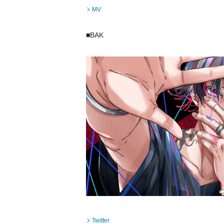
MV
■BAK
Twitter