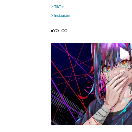
TikTok
Instagram
■YO_CO