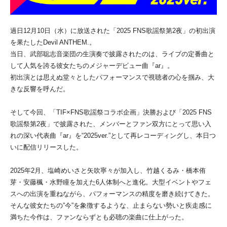
過日12月10日（水）に放送された「2025 FNS歌謡祭第2夜」の初出演
を果たしたDevil ANTHEM.。
当日、武部聡志音楽団の生演奏で披露されたのは、ライブの定番曲と
して人気を誇る彼女たちのメジャーデビュー曲『ar』。
初出演とは思えぬ堂々としたパフォーマンスで視聴者の心を掴み、大
きな反響を呼んだ。
そして今回、「TIF×FNS歌謡祭コラボ企画」決勝および「2025 FNS
歌謡祭第2夜」で披露された、メンバーとファン双方にとって思い入
れの深い代表曲『ar』を“2025ver.”として再レコーディングし、本日つ
いに配信リリースした。
2025年2月、塩崎めいさと矢吹寧々が加入し、竹越くるみ・橋本侑
芽・安藤楓・水野瞳を加えた6人体制へと進化。大型イベントやフェ
スへの出演を重ねながら、パフォーマンスの精度を磨き続けてきた。
そんな彼女たちの”今”を象徴するような、止まらない勢いと疾走感に
満ちた今作は、ファンならずとも必聴の楽曲に仕上がった。