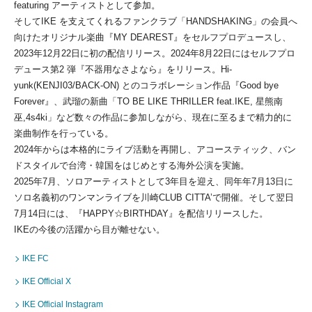
featuring アーティストとして参加。
そしてIKE を支えてくれるファンクラブ「HANDSHAKING」の会員へ
向けたオリジナル楽曲『MY DEAREST』をセルフプロデュースし、
2023年12月22日に初の配信リリース。2024年8月22日にはセルフプロ
デュース第2 弾『不器用なさよなら』をリリース。Hi-
yunk(KENJI03/BACK-ON) とのコラボレーション作品『Good bye
Forever』、武瑠の新曲「TO BE LIKE THRILLER feat.IKE, 星熊南
巫,4s4ki」など数々の作品に参加しながら、現在に至るまで精力的に
楽曲制作を行っている。
2024年からは本格的にライブ活動を再開し、アコースティック、バン
ドスタイルで台湾・韓国をはじめとする海外公演を実施。
2025年7月、ソロアーティストとして3年目を迎え、同年年7月13日に
ソロ名義初のワンマンライブを川崎CLUB CITTA’で開催。そして翌日
7月14日には、『HAPPY☆BIRTHDAY』を配信リリースした。
IKEの今後の活躍から目が離せない。
IKE FC
IKE Official X
IKE Official Instagram