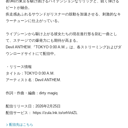
夜0時の東京を駆け抜けるハイテンションなリリックと、鋭く弾ける
ビートが融合。
疾走感あふれるサウンドがリスナーの鼓動を加速させる、刺激的なキ
ラーチューンに仕上がっている。
ライブシーンから駆け上がる彼女たちの現在進行形を刻む一曲とし
て、ステージでの爆発力にも期待が高まる。
Devil ANTHEM.『TOKYO 0:00 A.M.』は、各ストリーミングおよびダ
ウンロードサイトにて配信中。
・リリース情報
タイトル：TOKYO 0:00 A.M.
アーティスト名 : Devil ANTHEM.
作詞・作曲・編曲：dirty magiq
配信リリース日：2026年2月25日
配信サービス： https://zula.lnk.to/orhVolZL
配信先はこちら