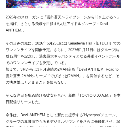
2026年のスローガンに「雲外蒼天〜ライブシーンから叩き上がる〜」
を掲げ、さらなる飛躍を目指す6人組アイドルグループ・Devil
ANTHEM.。
その歩みの先に、2026年6月25日にはKanadevia Hall（旧TDCH）での
ワンマンライブを開催予定。さらに、2027年1月11日にはグループ結
成12周年を記念し、過去最大キャパシティとなる幕張イベントホール
でのワンマンライブも決定している。
加えて、3月からは3ヶ月連続の2MAN企画「Devil ANTHEM. Road to
雲外蒼天 2MANシリーズ『でびぱっぱ2MAN』」を開催するなど、そ
の快進撃はとどまることを知らない。
そんな注目を集め続ける彼女たちが、新曲『TOKYO 0:00 A.M.』を本
日配信リリースした。
今作は、Devil ANTHEM.として新たに提示する“Hyperpop”チューン。
グループの真骨頂でもあるデジタルサウンドをさらに先鋭化させ、深