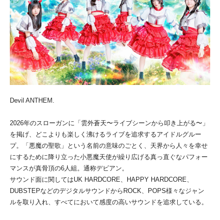
Devil ANTHEM.
2026年のスローガンに「雲外蒼天〜ライブシーンから叩き上がる〜」
を掲げ、どこよりも楽しく沸けるライブを追求するアイドルグルー
プ。「悪魔の聖歌」という名前の意味のごとく、天界から人々を幸せ
にするために降り立った小悪魔天使が繰り広げる真っ直ぐなパフォー
マンスが真骨頂の6人組。通称デビアン。
サウンド面に関してはUK HARDCORE、HAPPY HARDCORE、
DUBSTEPなどのデジタルサウンドからROCK、POPS様々なジャン
ルを取り入れ、すべてにおいて感度の高いサウンドを追求している。